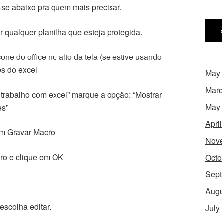
-se abaixo pra quem mais precisar.
 qualquer planilha que esteja protegida.
one do office no alto da tela (se estive usando
es do excel
May
Marc
 trabalho com excel” marque a opção: “Mostrar
May
es”
Apri
 em Gravar Macro
Nov
ro e clique em OK
Octo
Sept
Augu
escolha editar.
July