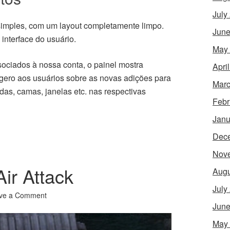
July
 simples, com um layout completamente limpo.
June
interface do usuário.
May
sociados à nossa conta, o painel mostra
Apri
ugero aos usuários sobre as novas adições para
Marc
idas, camas, janelas etc. nas respectivas
Febr
Janu
Dec
Nov
ir Attack
Augu
July
ve a Comment
June
May