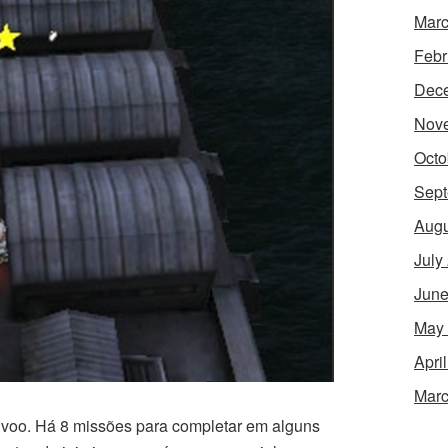
Marc
Febr
Dec
Nov
Octo
Sept
Augu
July
June
May
Apri
Marc
de voo. Há 8 missões para completar em alguns