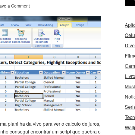
ave a Comment
Apli
Celu
Dive
Film
Gam
Livr
Musi
Noti
Seri
Tecn
a planilha da vivo para ver o calculo de juros,
Wall
nho consegui encontrar um script que quebra o