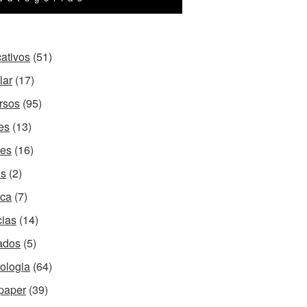
cativos
(51)
lar
(17)
rsos
(95)
es
(13)
es
(16)
os
(2)
ca
(7)
cias
(14)
ados
(5)
ologia
(64)
paper
(39)