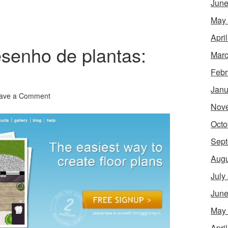
June
May
Apri
senho de plantas:
Marc
Febr
Janu
ave a Comment
Nov
Octo
Sept
Augu
July
June
May
Apri