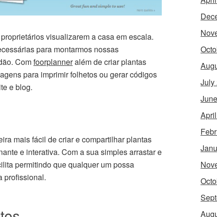
Dec
Nov
proprietários visualizarem a casa em escala.
necessárias para montarmos nossas
Octo
tidão. Com
foorplanner
além de criar plantas
Augu
gens para imprimir folhetos ou gerar códigos
July
te e blog.
June
Apri
Febr
ra mais fácil de criar e compartilhar plantas
Janu
nante e interativa. Com a sua simples arrastar e
ilita permitindo que qualquer um possa
Nov
 profissional.
Octo
Sept
tos
Augu