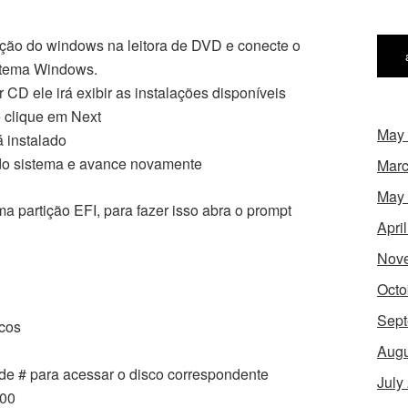
lação do windows na leitora de DVD e conecte o
stema Windows.
 CD ele irá exibir as instalações disponíveis
 clique em Next
May
 instalado
 do sistema e avance novamente
Marc
May
a partição EFI, para fazer isso abra o prompt
Apri
Nov
Octo
Sept
scos
Augu
 de # para acessar o disco correspondente
July
200