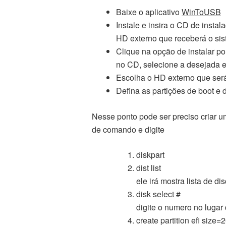
Baixe o aplicativo
WinToUSB
Instale e insira o CD de insta
HD externo que receberá o si
Clique na opção de instalar por
no CD, selecione a desejada e
Escolha o HD externo que será
Defina as partições de boot e
Nesse ponto pode ser preciso criar um
de comando e digite
diskpart
dist list
ele irá mostra lista de di
disk select #
digite o numero no lugar
create partition efi size=