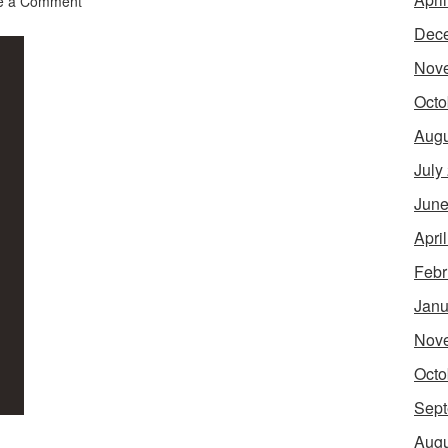
e a Comment
Dec
Nov
Octo
Augu
July
June
Apri
Febr
Janu
Nov
Octo
Sept
Augu