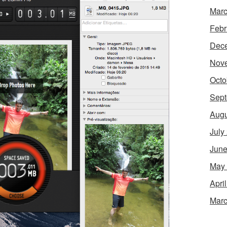
Marc
Febr
Dec
Nov
Octo
Sept
Augu
July
June
May
Apri
Marc