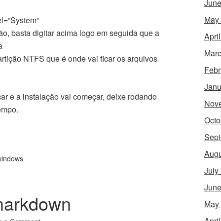
June
May
bel=”System”
ção, basta digitar acima logo em seguida que a
Apri
a
Marc
artição NTFS que é onde vai ficar os arquivos
Febr
Janu
ar e a instalação vai começar, deixe rodando
Nov
empo.
Octo
Sept
Augu
windows
July
June
 markdown
May
Apri