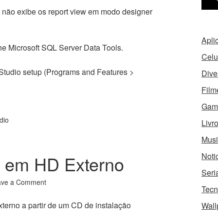
e não exibe os report view em modo designer
Apli
the Microsoft SQL Server Data Tools.
Celu
 Studio setup (Programs and Features >
Dive
Film
Gam
dio
Livr
Musi
Noti
s em HD Externo
Seri
ave a Comment
Tecn
terno a partir de um CD de instalação
Wall