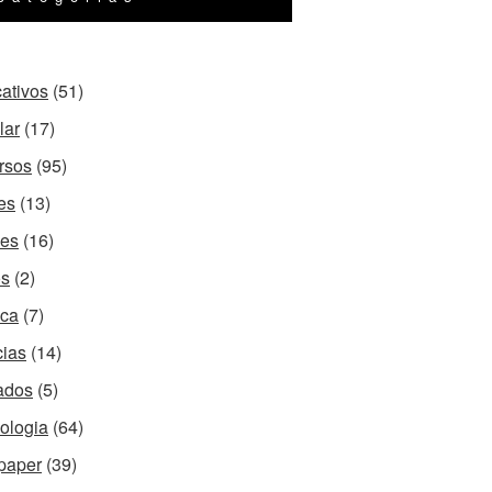
cativos
(51)
lar
(17)
rsos
(95)
es
(13)
es
(16)
os
(2)
ca
(7)
cias
(14)
ados
(5)
ologia
(64)
paper
(39)