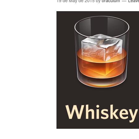
19 de May de 2015
by
oraculum
Leav