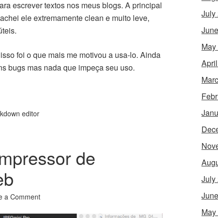
ra escrever textos nos meus blogs. A principal
July
achei ele extremamente clean e muito leve,
June
teis.
May
 isso foi o que mais me motivou a usa-lo. Ainda
Apri
uns bugs mas nada que impeça seu uso.
Marc
Febr
Janu
kdown editor
Dec
Nov
mpressor de
Augu
eb
July
June
e a Comment
May