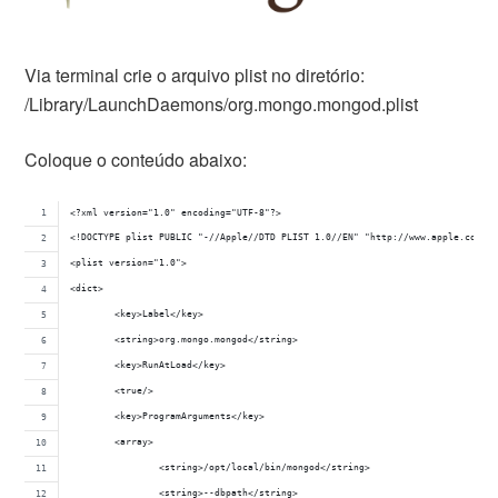
Via terminal crie o arquivo plist no diretório:
/Library/LaunchDaemons/org.mongo.mongod.plist
Coloque o conteúdo abaixo:
<?xml version="1.0" encoding="UTF-8"?>
<!DOCTYPE plist PUBLIC "-//Apple//DTD PLIST 1.0//EN" "http://www.apple.com/D
<plist version="1.0">
<dict>
	<key>Label</key>
	<string>org.mongo.mongod</string>
	<key>RunAtLoad</key>
	<true/>
	<key>ProgramArguments</key>
	<array>
		<string>/opt/local/bin/mongod</string>
		<string>--dbpath</string>