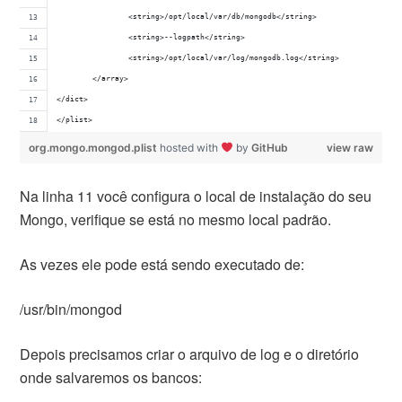
		<string>/opt/local/var/db/mongodb</string>
		<string>--logpath</string>
		<string>/opt/local/var/log/mongodb.log</string>
	</array>
</dict>
</plist>
org.mongo.mongod.plist
hosted with
by
GitHub
view raw
Na linha 11 você configura o local de instalação do seu
Mongo, verifique se está no mesmo local padrão.
As vezes ele pode está sendo executado de:
/usr/bin/mongod
Depois precisamos criar o arquivo de log e o diretório
onde salvaremos os bancos: