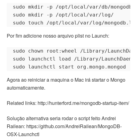
sudo mkdir -p /opt/local/var/db/mongodb

sudo mkdir -p /opt/local/var/log/

Por fim adicione nosso arquivo plist no Launch:
sudo chown root:wheel /Library/LaunchDaem
sudo launchctl load /Library/LaunchDaemon
Agora ao reiniciar a maquina o Mac irá startar o Mongo
automaticamente.
Related links: http://hunterford.me/mongodb-startup-item/
Solução alternativa seria rodar o script feito Andrei
Railean: https://github.com/AndreiRailean/MongoDB-
OSX-Launchctl