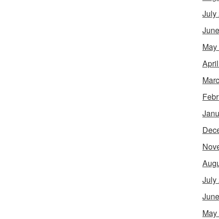
July
June
May
Apri
Marc
Febr
Janu
Dec
Nov
Augu
July
June
May