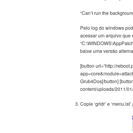
“Can’t run the backgroun
Pelo log do windows pod
acessar um arquivo que 
“C:\WINDOWS\AppPatch\sy
baixe uma versão altern
[button url=”http://reboot
app=core&module=attach
Grub4Dos[/button] [button
content/uploads/2011/01/
Copie ‘grldr’ e ‘menu.lst’