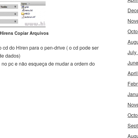
Dec
Nov
Octo
Hirens Copiar Arquivos
Augu
 cd do Hiren para o pen-drive ( o cd pode ser
July
 de dados)
June
e no pc e não esqueça de mudar a ordem do
Apri
Febr
Janu
Nov
Octo
Sept
Augu