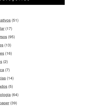
cativos
(51)
lar
(17)
rsos
(95)
es
(13)
es
(16)
os
(2)
ca
(7)
cias
(14)
ados
(5)
ologia
(64)
paper
(39)