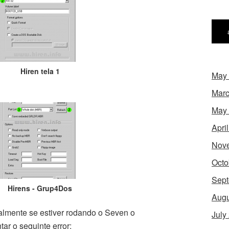
Hiren tela 1
May
Marc
May
Apri
Nov
Octo
Sept
Hirens - Grup4Dos
Augu
almente se estiver rodando o Seven o
July
r o seguinte error: