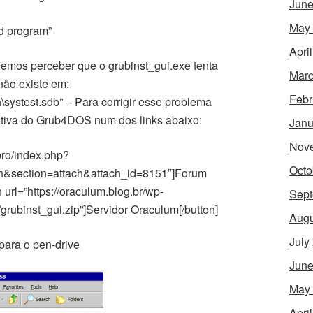
June
May
d program”
Apri
emos perceber que o grubinst_gui.exe tenta
Marc
não existe em:
Febr
stest.sdb” – Para corrigir esse problema
ativa do Grub4DOS num dos links abaixo:
Janu
Nov
.pro/index.php?
Octo
&section=attach&attach_id=8151″]Forum
 url=”https://oraculum.blog.br/wp-
Sept
grubinst_gui.zip”]Servidor Oraculum[/button]
Augu
July
 para o pen-drive
June
May
Apri