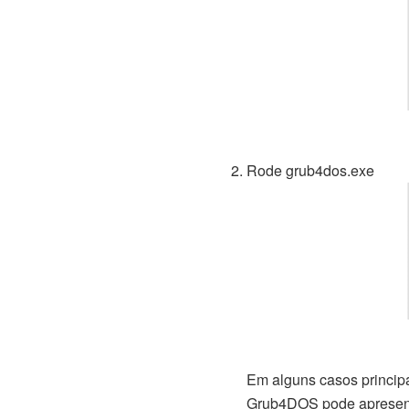
Rode grub4dos.exe
Em alguns casos princip
Grub4DOS pode apresenta