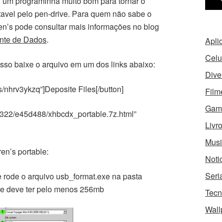
i um programinha muito bom para tornar o
tavel pelo pen-drive. Para quem não sabe o
en’s pode consultar mais informações no blog
nte de Dados
.
Apli
Celu
sso baixe o arquivo em um dos links abaixo:
Dive
les/nhrv3ykzq”]Deposite Files[/button]
Film
Gam
284322/e45d488/xhbcdx_portable.7z.html”
Livr
Musi
en’s portable:
Noti
Seri
 rode o arquivo usb_format.exe na pasta
ve deve ter pelo menos 256mb
Tecn
Wall