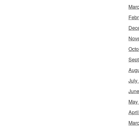
Marc
Febr
Dec
Nov
Octo
Sept
Augu
July
June
May
Apri
Marc