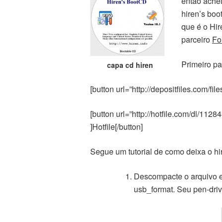
então ache
hiren’s boo
que é o Hir
parceiro
Fo
Primeiro pa
capa cd hiren
[button url=”http://depositfiles.com/fi
[button url=”http://hotfile.com/dl/11
]Hotfile[/button]
Segue um tutorial de como deixa o hir
Descompacte o arquivo e
usb_format. Seu pen-dri