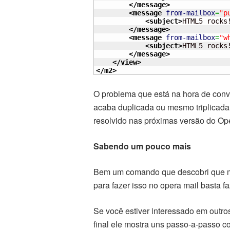
</message
>
<message
from-mailbox
=
"p
<subject
>
HTML5 rocks
</message
>
<message
from-mailbox
=
"w
<subject
>
HTML5 rocks
</message
>
</view
>
</m2
>
O problema que está na hora de con
acaba duplicada ou mesmo triplicada s
resolvido nas próximas versão do Oper
Sabendo um pouco mais
Bem um comando que descobri que m
para fazer isso no opera mail basta 
Se você estiver interessado em outro
final ele mostra uns passo-a-passo 