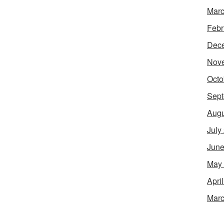
Marc
Febr
Dec
Nov
Octo
Sept
Augu
July
June
May
Apri
Marc