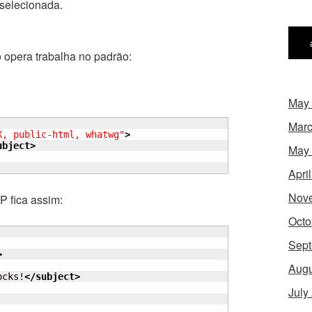
selecionada.
o opera trabalha no padrão:
May
Marc
X, public-html, whatwg"
>
ubject
>
May
Apri
Nov
P fica assim:
Octo
Sept
>
Augu
ocks!
</subject
>
July