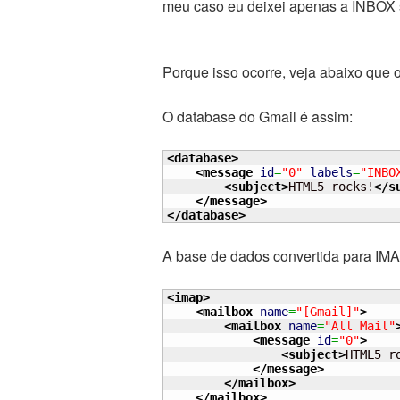
meu caso eu deixei apenas a INBOX 
Porque isso ocorre, veja abaixo que 
O database do Gmail é assim:
<database
>
<message
id
=
"0"
labels
=
"INBO
<subject
>
HTML5 rocks!
</s
</message
>
</database
>
A base de dados convertida para IMA
<imap
>
<mailbox
name
=
"[Gmail]"
>
<mailbox
name
=
"All Mail"
<message
id
=
"0"
>
<subject
>
HTML5 r
</message
>
</mailbox
>
</mailbox
>