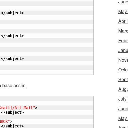
June
May
!
</subject
>
Apri
Marc
!
</subject
>
Febr
Janu
!
</subject
>
Nov
Octo
Sept
a base assim:
Augu
July
June
Gmail]/All Mail"
>
!
</subject
>
May
NBOX"
>
!
</subject
>
Apri