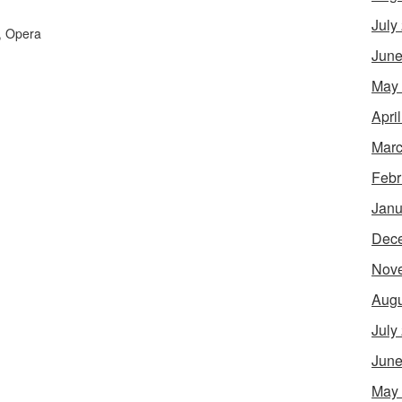
July
,
Opera
June
May
Apri
Marc
Febr
Janu
Dec
Nov
Augu
July
June
May