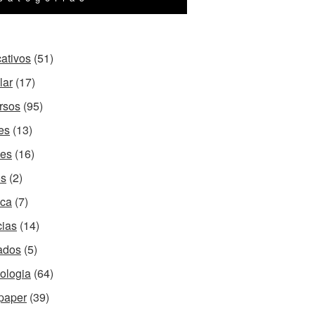
cativos
(51)
lar
(17)
rsos
(95)
es
(13)
es
(16)
os
(2)
ca
(7)
cias
(14)
ados
(5)
ologia
(64)
paper
(39)