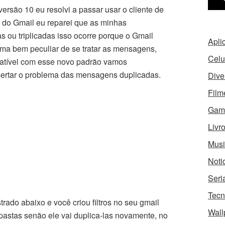
rsão 10 eu resolvi a passar usar o cliente de
 do Gmail eu reparei que as minhas
ou triplicadas isso ocorre porque o Gmail
Apli
rma bem peculiar de se tratar as mensagens,
Celu
atível com esse novo padrão vamos
sertar o problema das mensagens duplicadas.
Dive
Film
Gam
Livr
Musi
Noti
Seri
Tecn
trado abaixo e você criou filtros no seu gmail
Wall
stas senão ele vai duplica-las novamente, no