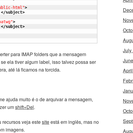
ublic-html"
>
Dec
!
</subject
>
Nov
hatwg"
>
!
</subject
>
Octo
Augu
July
verter para IMAP folders que a mensagem
June
e ela tiver algum label, isso talvez possa ser
a, até lá ficamos na torcida.
Apri
Febr
Janu
e ajuda muito é o de arquivar a mensagem,
Nov
fazer um
shift+Del
.
Octo
Sept
s recursos veja este
site
está em inglês, mas no
com imagens.
Augu