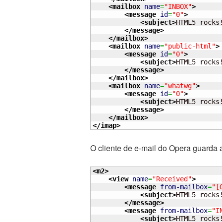
<mailbox
name
=
"INBOX"
>
<message
id
=
"0"
>
<subject
>
HTML5 rocks
</message
>
</mailbox
>
<mailbox
name
=
"public-html"
>
<message
id
=
"0"
>
<subject
>
HTML5 rocks
</message
>
</mailbox
>
<mailbox
name
=
"whatwg"
>
<message
id
=
"0"
>
<subject
>
HTML5 rocks
</message
>
</mailbox
>
</imap
>
O cliente de e-mail do Opera guarda 
<m2
>
<view
name
=
"Received"
>
<message
from-mailbox
=
"[
<subject
>
HTML5 rocks
</message
>
<message
from-mailbox
=
"I
<subject
>
HTML5 rocks