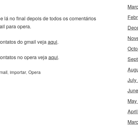
Marc
Febr
ue lá no final depois de todos os comentários
ail para opera.
Dec
Nov
ontatos do gmail veja
aqui
.
Octo
ontatos no opera veja
aqui
.
Sept
Augu
mail
,
importar
,
Opera
July
June
May
Apri
Marc