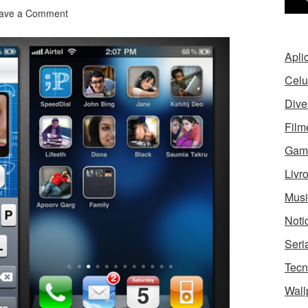
ave a Comment
Apli
Celu
Dive
Film
Gam
Livr
Musi
Noti
Seri
Tecn
Wall