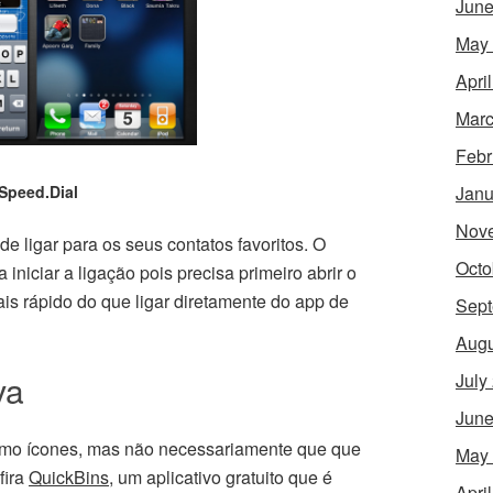
June
May
Apri
Marc
Febr
Speed.Dial
Janu
Nov
 ligar para os seus contatos favoritos. O
Octo
iniciar a ligação pois precisa primeiro abrir o
s rápido do que ligar diretamente do app de
Sept
Augu
va
July
June
como ícones, mas não necessariamente que que
May
fira
QuickBins
, um aplicativo gratuito que é
Apri