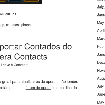
July
QuickBins
June
May
app
,
contatos
,
iphone
Apri
Marc
portar Contados do
Febr
era Contacts
Janu
Dec
Leave a Comment
Nov
Augu
o gmail para atualizar os do opera e não lembro
July
 então postei no
forum do opera
e como dica do
June
May