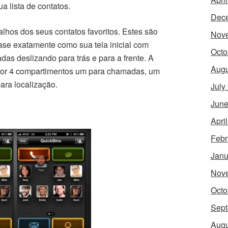
a lista de contatos.
Dec
alhos dos seus contatos favoritos. Estes são
Nov
se exatamente como sua tela inicial com
Octo
as deslizando para trás e para a frente. A
Augu
 por 4 compartimentos um para chamadas, um
ara localização.
July
June
Apri
Febr
Janu
Nov
Octo
Sept
Augu