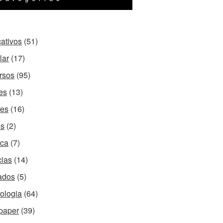
cativos
(51)
lar
(17)
rsos
(95)
es
(13)
es
(16)
os
(2)
ca
(7)
cias
(14)
ados
(5)
ologia
(64)
paper
(39)