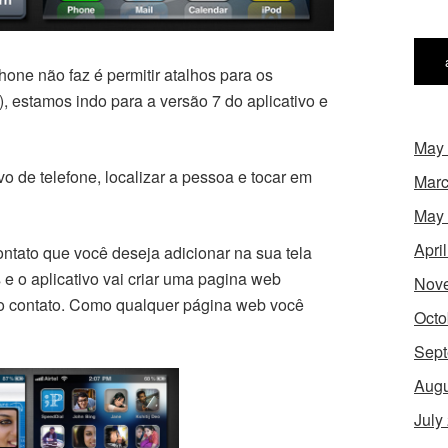
one não faz é permitir atalhos para os
), estamos indo para a versão 7 do aplicativo e
May
vo de telefone, localizar a pessoa e tocar em
Marc
May
Apri
contato que você deseja adicionar na sua tela
s e o aplicativo vai criar uma pagina web
Nov
 o contato. Como qualquer página web você
Octo
Sept
Augu
July