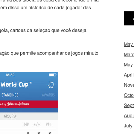
 além disso um histórico de cada jogador das
gola, cartões da seleção que você deseja
May
ação que permite acompanhar os jogos minuto
Marc
May
Apri
Nov
Octo
Sept
Augu
July