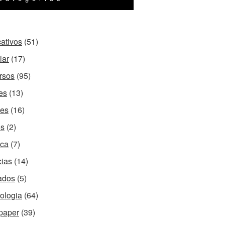
cativos
(51)
lar
(17)
rsos
(95)
es
(13)
es
(16)
os
(2)
ca
(7)
cias
(14)
ados
(5)
ologia
(64)
paper
(39)