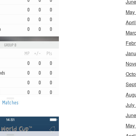
June
May
Apri
Marc
Febr
Janu
Nov
Octo
Sept
Augu
July
June
May
Apri