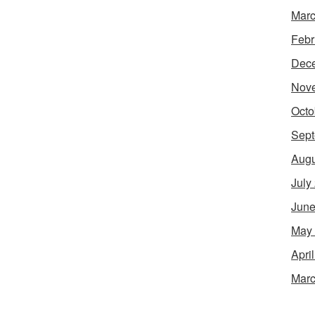
Marc
Febr
Dec
Nov
Octo
Sept
Augu
July
June
May
Apri
Marc