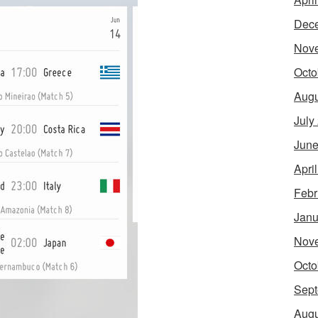
Dec
Nov
Octo
Augu
July
June
Apri
Febr
Janu
Nov
Octo
Sept
Augu