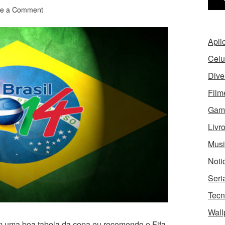
ve a Comment
Apli
Celu
Dive
Film
Gam
Livr
Musi
Noti
Seri
Tecn
Wall
m uma boa tabela da copa eu recomendo o Fifa