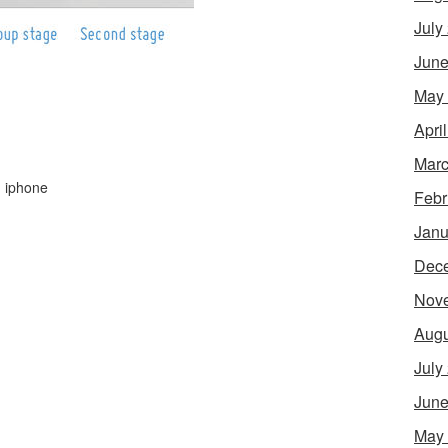
July
June
May
Apri
Marc
,
iphone
Febr
Janu
Dec
Nov
Augu
July
June
May