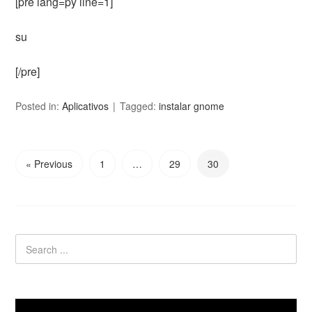
[pre lang=py line=1]
su
[/pre]
Posted in:
Aplicativos
Tagged:
instalar gnome
« Previous
1
…
29
30