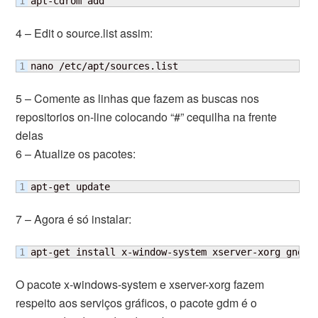
apt-cdrom add
4 – Edit o source.list assim:
nano /etc/apt/sources.list
5 – Comente as linhas que fazem as buscas nos
repositorios on-line colocando “#” cequilha na frente
delas
6 – Atualize os pacotes:
apt-get update
7 – Agora é só instalar:
apt-get install x-window-system xserver-xorg gnome
O pacote x-windows-system e xserver-xorg fazem
respeito aos serviços gráficos, o pacote gdm é o