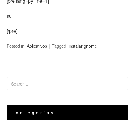
[pre lang=py line=1]
su
[/pre]
Posted in:
Aplicativos
Tagged:
instalar gnome
categorias