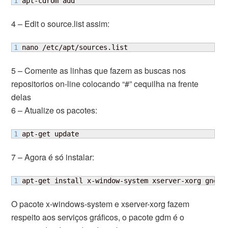
apt-cdrom add
4 – Edit o source.list assim:
nano /etc/apt/sources.list
5 – Comente as linhas que fazem as buscas nos
repositorios on-line colocando “#” cequilha na frente
delas
6 – Atualize os pacotes:
apt-get update
7 – Agora é só instalar:
apt-get install x-window-system xserver-xorg gnome
O pacote x-windows-system e xserver-xorg fazem
respeito aos serviços gráficos, o pacote gdm é o