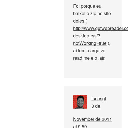
Foi porque eu
baixei o zip no site
deles (
http://www.getwebreader.c
desktop-rss/?
notWorking=true
),
aí tem o arquivo
read me e o .air.
lucasgf
8 de
November de 2011
at 9:59