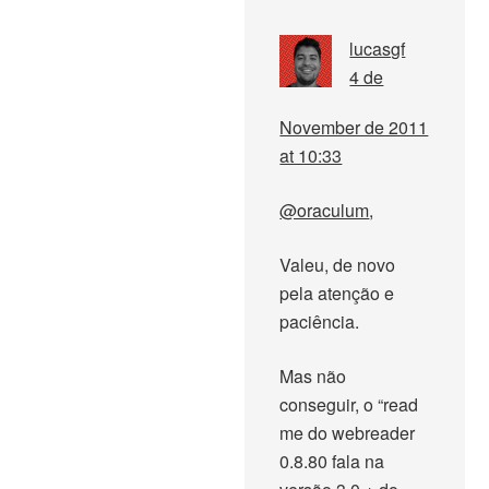
lucasgf
4 de
November de 2011
at 10:33
@oraculum
,
Valeu, de novo
pela atenção e
paciência.
Mas não
conseguir, o “read
me do webreader
0.8.80 fala na