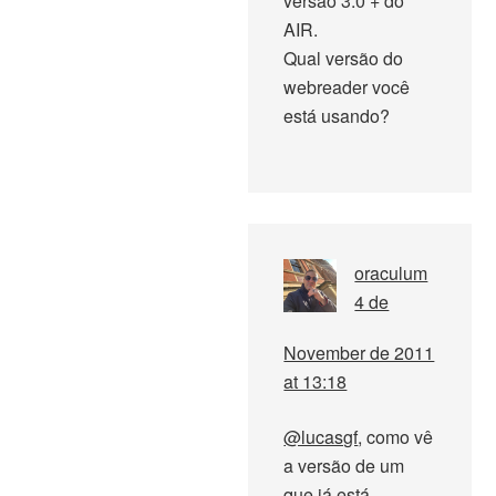
versão 3.0 + do
AIR.
Qual versão do
webreader você
está usando?
oraculum
4 de
November de 2011
at 13:18
@lucasgf
, como vê
a versão de um
que já está