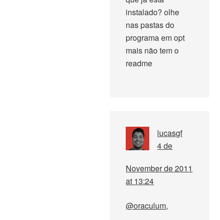
instalado? olhe
nas pastas do
programa em opt
mais não tem o
readme
lucasgf
4 de
November de 2011
at 13:24
@oraculum
,