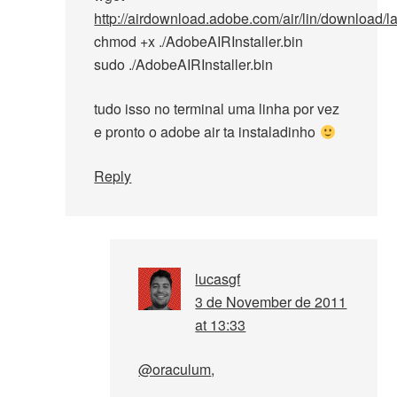
http://airdownload.adobe.com/air/lin/download/l
chmod +x ./AdobeAIRInstaller.bin
sudo ./AdobeAIRInstaller.bin
tudo isso no terminal uma linha por vez
e pronto o adobe air ta instaladinho
Reply
lucasgf
3 de November de 2011
at 13:33
@oraculum
,