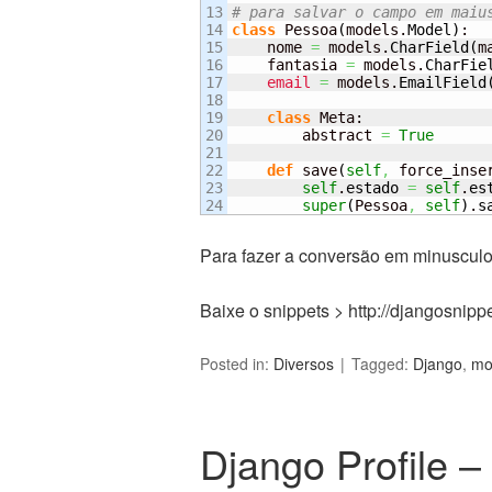
13

# para salvar o campo em maiu
14

class
 Pessoa
(
models.
Model
)
:

15

    nome 
=
 models.
CharField
(
m
16

    fantasia 
=
 models.
CharFie
17

email
=
 models.
EmailField
18

19

class
 Meta:

20

        abstract 
=
True
21

22

def
 save
(
self
,
 force_inse
23

self
.
estado
=
self
.
es
super
(
Pessoa
,
self
)
.
s
Para fazer a conversão em minusculo 
Baixe o snippets > http://djangosnipp
Posted in:
Diversos
Tagged:
Django
,
mo
Django Profile 