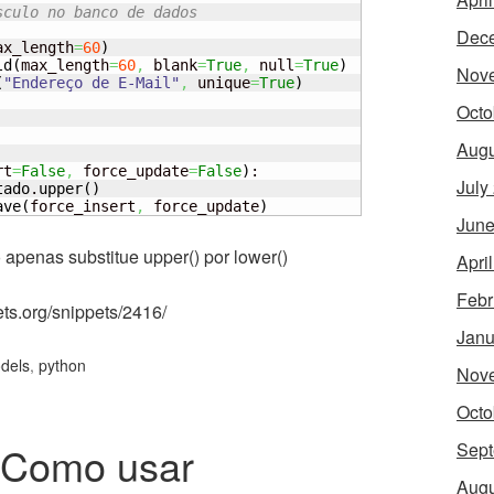
sculo no banco de dados
Dec
ax_length
=
60
)
ld
(
max_length
=
60
,
 blank
=
True
,
 null
=
True
)
Nov
(
"Endereço de E-Mail"
,
 unique
=
True
)
Octo
Augu
rt
=
False
,
 force_update
=
False
)
:

July
tado
.
upper
(
)
ave
(
force_insert
,
 force_update
)
June
apenas substitue upper() por lower()
Apri
Febr
ets.org/snippets/2416/
Janu
dels
,
python
Nov
Octo
– Como usar
Sept
Augu