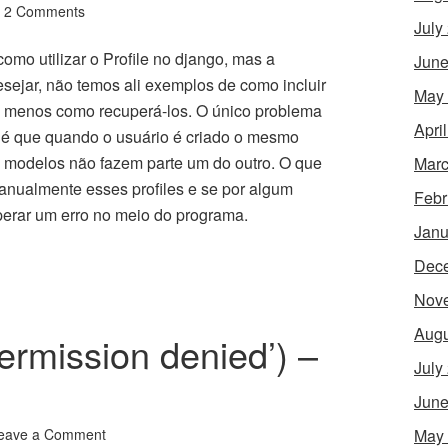
2 Comments
July
omo utilizar o Profile no django, mas a
June
sejar, não temos ali exemplos de como incluir
May
o menos como recuperá-los. O único problema
Apri
o é que quando o usuário é criado o mesmo
s modelos não fazem parte um do outro. O que
Marc
anualmente esses profiles e se por algum
Febr
erar um erro no meio do programa.
Janu
Dec
Nov
Augu
Permission denied’) –
July
June
eave a Comment
May