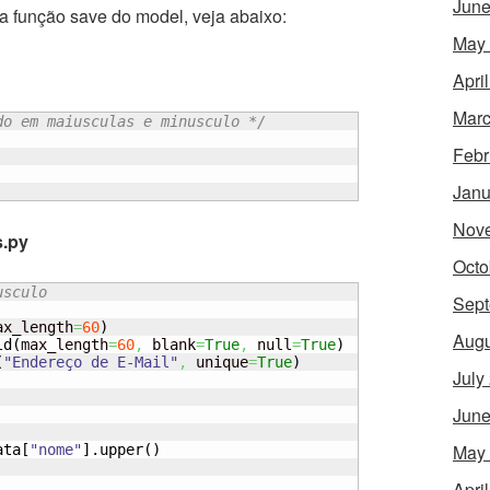
June
a função save do model, veja abaixo:
May
Apri
Marc
do em maiusculas e minusculo */
Febr
Janu
Nov
s.py
Octo
usculo
Sept
ax_length
=
60
)
Augu
ld
(
max_length
=
60
,
 blank
=
True
,
 null
=
True
)
(
"Endereço de E-Mail"
,
 unique
=
True
)
July
June
May
ata
[
"nome"
]
.
upper
(
)
Apri