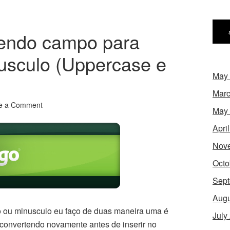
tendo campo para
usculo (Uppercase e
May
Marc
e a Comment
May
Apri
Nov
Octo
Sept
Augu
lo ou minusculo eu faço de duas maneira uma é
July
 convertendo novamente antes de inserir no