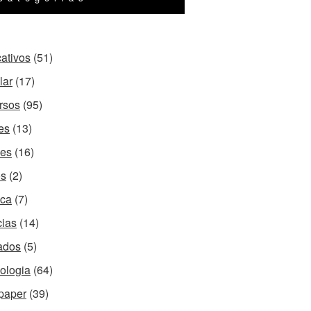
cativos
(51)
lar
(17)
rsos
(95)
es
(13)
es
(16)
os
(2)
ca
(7)
cias
(14)
ados
(5)
ologia
(64)
paper
(39)