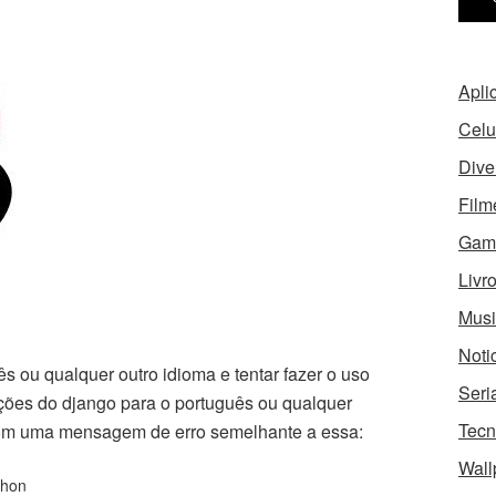
Apli
Celu
Dive
Film
Gam
Livr
Musi
Noti
s ou qualquer outro idioma e tentar fazer o uso
Seri
ações do django para o português ou qualquer
Tecn
com uma mensagem de erro semelhante a essa:
Wall
thon