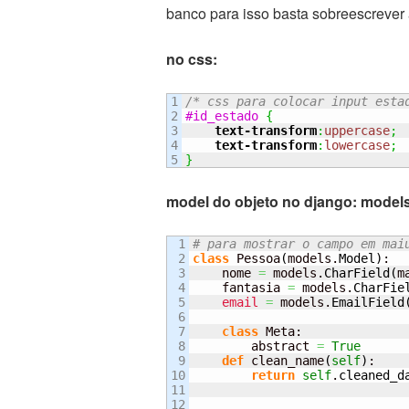
banco para isso basta sobreescrever 
no css:
1

/* css para colocar input esta
2

#id_estado
{
3

text-transform
:
uppercase
;
4

text-transform
:
lowercase
;
}
model do objeto no django: model
1

# para mostrar o campo em mai
2

class
 Pessoa
(
models.
Model
)
:

3

    nome 
=
 models.
CharField
(
m
4

    fantasia 
=
 models.
CharFie
5

email
=
 models.
EmailField
6

7

class
 Meta:

8

        abstract 
=
True
9

def
 clean_name
(
self
)
:

10

return
self
.
cleaned_d
11

12
