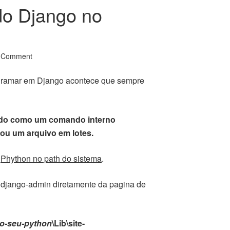
do Django no
 Comment
ogramar em Django acontece que sempre
cido como um comando interno
ou um arquivo em lotes.
o
Phython no path do sistema
.
o django-admin diretamente da pagina de
do-seu-python
\Lib\site-