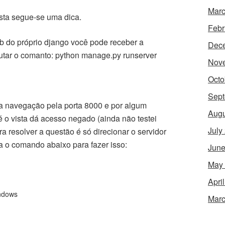
Marc
sta segue-se uma dica.
Febr
b do próprio django você pode receber a
Dec
utar o comanto: python manage.py runserver
Nov
Octo
Sept
ta navegação pela porta 8000 e por algum
Augu
é o vista dá acesso negado (ainda não testei
July
ra resolver a questão é só direcionar o servidor
a o comando abaixo para fazer isso:
June
May
Apri
ndows
Marc