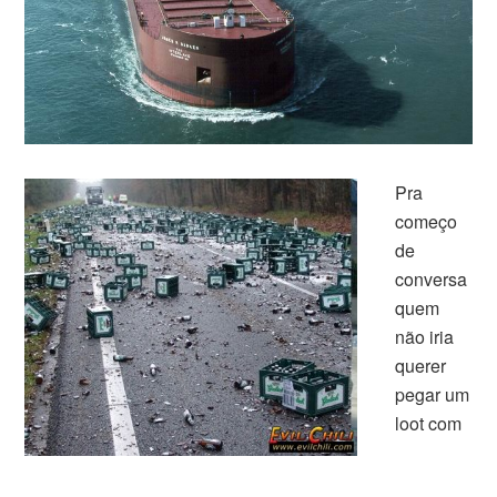
Pra
começo
de
conversa
quem
não iria
querer
pegar um
loot com