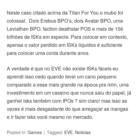
Neste caso citado acima da Titan For You o roubo foi
colossal. Dois Erebus BPO’s, dois Avatar BPO, uma
Leviathan BPO, faction deathstar POS e mais de 156
bilhões de ISKs em especie. Para colocar em contexto,
apenas o valor perdido em ISKs liquidos é suficiente
para colocar uma conta durante anos.
A verdade é que no EVE não existe ISKs fáceis eu
aprendi isso cedo quando levei um cano pequeno
comparado a esse mais grande na época pra mim, uma
investimento em um cassino que nunca saiu do papel, já
ganhei isks também com IPOs ? sim claro! mas isso as
vezes é mais desgastante do que arregaçar as mangas
e ir fazer isks você mesmo no mercado.
Posted in:
Games
Tagged:
EVE
,
Noticias