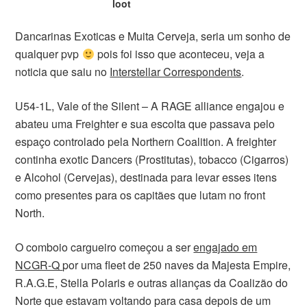
loot
Dancarinas Exoticas e Muita Cerveja, seria um sonho de
qualquer pvp
pois foi isso que aconteceu, veja a
noticia que saiu no
Interstellar Correspondents
.
U54-1L, Vale of the Silent – A RAGE alliance engajou e
abateu uma Freighter e sua escolta que passava pelo
espaço controlado pela Northern Coalition. A freighter
continha exotic Dancers (Prostitutas), tobacco (Cigarros)
e Alcohol (Cervejas), destinada para levar esses itens
como presentes para os capitães que lutam no front
North.
O comboio cargueiro começou a ser
engajado em
NCGR-Q
por uma fleet de 250 naves da Majesta Empire,
R.A.G.E, Stella Polaris e outras alianças da Coalizão do
Norte que estavam voltando para casa depois de um